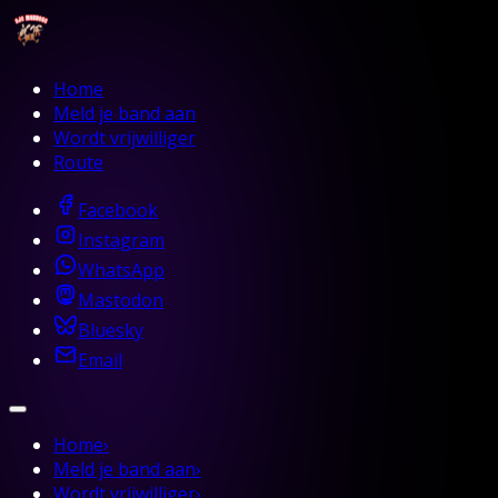
Home
Meld je band aan
Wordt vrijwilliger
Route
Facebook
Instagram
WhatsApp
Mastodon
Bluesky
Email
Home
›
Meld je band aan
›
Wordt vrijwilliger
›